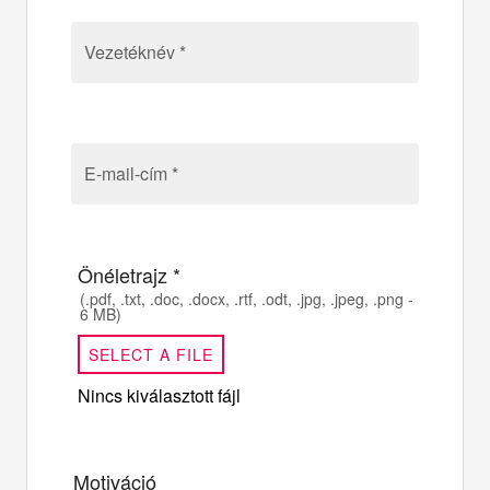
Vezetéknév *
E-mail-cím *
Önéletrajz *
(.pdf, .txt, .doc, .docx, .rtf, .odt, .jpg, .jpeg, .png -
6 MB)
SELECT A FILE
Nincs kiválasztott fájl
Motiváció