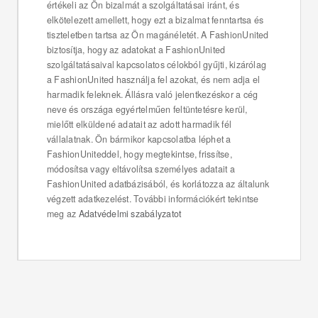
értékeli az Ön bizalmát a szolgáltatásai iránt, és
elkötelezett amellett, hogy ezt a bizalmat fenntartsa és
tiszteletben tartsa az Ön magánéletét. A FashionUnited
biztosítja, hogy az adatokat a FashionUnited
szolgáltatásaival kapcsolatos célokból gyűjti, kizárólag
a FashionUnited használja fel azokat, és nem adja el
harmadik feleknek. Állásra való jelentkezéskor a cég
neve és országa egyértelműen feltüntetésre kerül,
mielőtt elküldené adatait az adott harmadik fél
vállalatnak. Ön bármikor kapcsolatba léphet a
FashionUniteddel, hogy megtekintse, frissítse,
módosítsa vagy eltávolítsa személyes adatait a
FashionUnited adatbázisából, és korlátozza az általunk
végzett adatkezelést. További információkért tekintse
meg az
Adatvédelmi szabályzatot