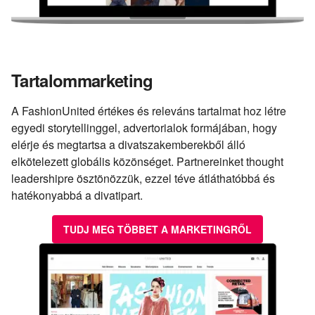
Tartalommarketing
A FashionUnited értékes és releváns tartalmat hoz létre
egyedi storytellinggel, advertorialok formájában, hogy
elérje és megtartsa a divatszakemberekből álló
elkötelezett globális közönséget. Partnereinket thought
leadershipre ösztönözzük, ezzel téve átláthatóbbá és
hatékonyabbá a divatipart.
TUDJ MEG TÖBBET A MARKETINGRŐL