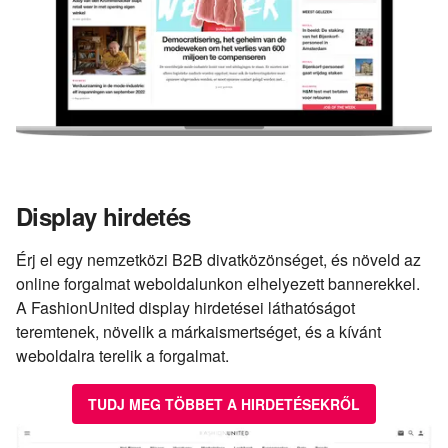
Display hirdetés
Érj el egy nemzetközi B2B divatközönséget, és növeld az
online forgalmat weboldalunkon elhelyezett bannerekkel.
A FashionUnited display hirdetései láthatóságot
teremtenek, növelik a márkaismertséget, és a kívánt
weboldalra terelik a forgalmat.
TUDJ MEG TÖBBET A HIRDETÉSEKRŐL