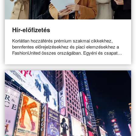
Hír-előfizetés
Korlátlan hozzáférés prémium szakmai cikkekhez,
bennfentes előrejelzésekhez és piaci elemzésekhez a
FashionUnited összes országában. Egyéni és csapatos
előfizetés is elérhető.