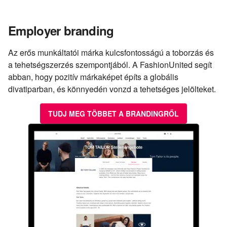
Employer branding
Az erős munkáltatói márka kulcsfontosságú a toborzás és
a tehetségszerzés szempontjából. A FashionUnited segít
abban, hogy pozitív márkaképet építs a globális
divatiparban, és könnyedén vonzd a tehetséges jelölteket.
TUDJ MEG TÖBBET A BRANDINGRŐL