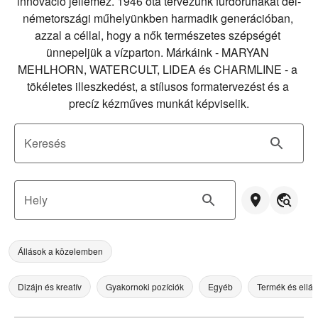
innováció jellemez. 1946 óta tervezünk fürdőruhákat dél-
németországi műhelyünkben harmadik generációban, 
azzal a céllal, hogy a nők természetes szépségét 
ünnepeljük a vízparton. Márkáink - MARYAN 
MEHLHORN, WATERCULT, LIDEA és CHARMLINE - a 
tökéletes illeszkedést, a stílusos formatervezést és a 
precíz kézműves munkát képviselik.
Keresés
Hely
Állások a közelemben
Dizájn és kreatív
Gyakornoki pozíciók
Egyéb
Termék és ellát