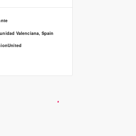
ante
nidad Valenciana
,
Spain
ionUnited