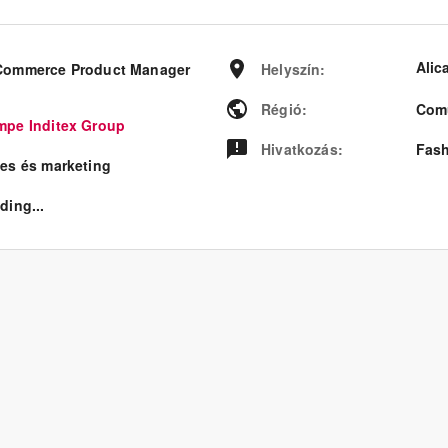
Alic
Commerce Product Manager
Helyszín
:
Régió
:
Comu
mpe Inditex Group
Hivatkozás
:
Fash
les és marketing
ding...