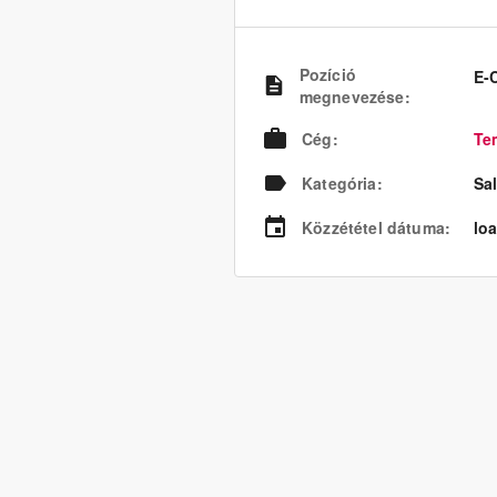
Pozíció
E-
megnevezése
:
Cég
:
Te
Kategória
:
Sa
Közzététel dátuma
:
loa